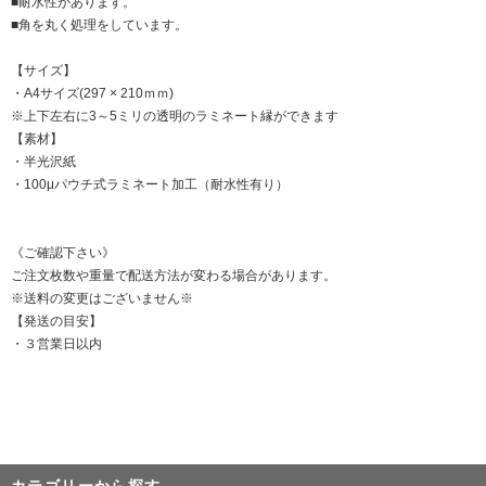
■耐水性があります。
■角を丸く処理をしています。
【サイズ】
・A4サイズ(297 × 210ｍｍ)
※上下左右に3～5ミリの透明のラミネート縁ができます
【素材】
・半光沢紙
・100μパウチ式ラミネート加工（耐水性有り）
《ご確認下さい》
ご注文枚数や重量で配送方法が変わる場合があります。
※送料の変更はございません※
【発送の目安】
・３営業日以内
カテゴリーから探す