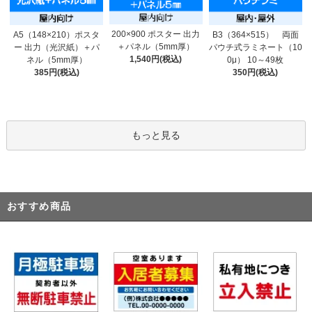
200×900 ポスター 出力
A5（148×210）ポスタ
B3（364×515） 両面
＋パネル（5mm厚）
ー 出力（光沢紙）＋パ
パウチ式ラミネート（10
1,540円(税込)
ネル（5mm厚）
0μ） 10～49枚
385円(税込)
350円(税込)
もっと見る
おすすめ商品