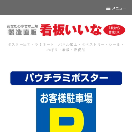
メニュー
ポスター出力・ラミネート・パネル加工・タペストリー・シール・
のぼり・看板・販促品