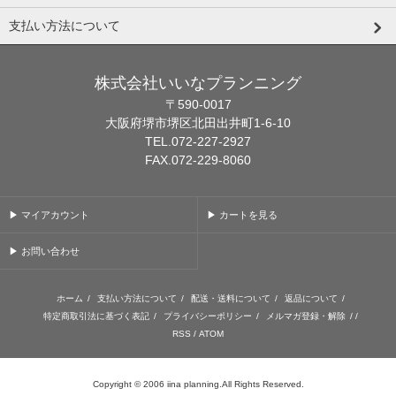
支払い方法について
株式会社いいなプランニング
〒590-0017
大阪府堺市堺区北田出井町1-6-10
TEL.072-227-2927
FAX.072-229-8060
▶ マイアカウント
▶ カートを見る
▶ お問い合わせ
ホーム
/
支払い方法について
/
配送・送料について
/
返品について
/
特定商取引法に基づく表記
/
プライバシーポリシー
/
メルマガ登録・解除
/ /
RSS
/
ATOM
Copyright © 2006 iina planning.All Rights Reserved.