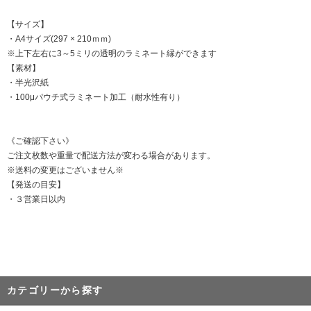
【サイズ】
・A4サイズ(297 × 210ｍｍ)
※上下左右に3～5ミリの透明のラミネート縁ができます
【素材】
・半光沢紙
・100μパウチ式ラミネート加工（耐水性有り）
《ご確認下さい》
ご注文枚数や重量で配送方法が変わる場合があります。
※送料の変更はございません※
【発送の目安】
・３営業日以内
カテゴリーから探す