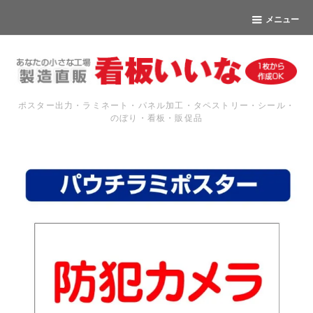
メニュー
ポスター出力・ラミネート・パネル加工・タペストリー・シール・
のぼり・看板・販促品