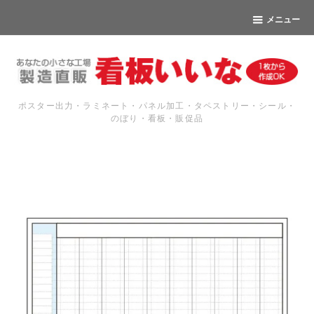
メニュー
ポスター出力・ラミネート・パネル加工・タペストリー・シール・
のぼり・看板・販促品