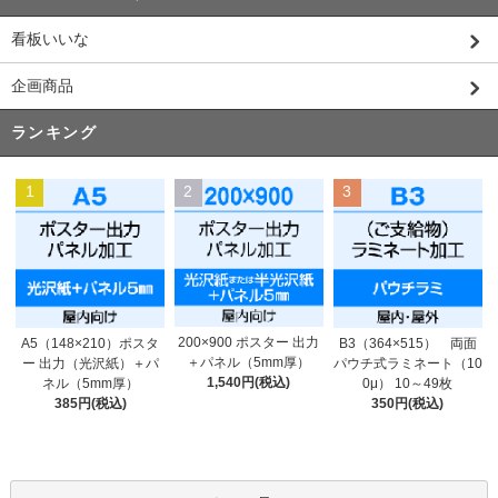
看板いいな
企画商品
ランキング
1
2
3
200×900 ポスター 出力
A5（148×210）ポスタ
B3（364×515） 両面
＋パネル（5mm厚）
ー 出力（光沢紙）＋パ
パウチ式ラミネート（10
1,540円(税込)
ネル（5mm厚）
0μ） 10～49枚
385円(税込)
350円(税込)