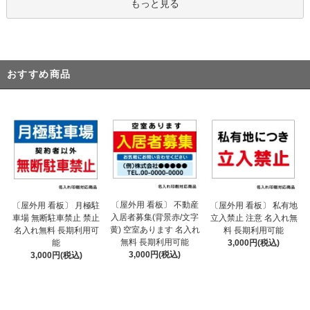
もっと見る
おすすめ商品
〔屋外用 看板〕 不動産
〔屋外用 看板〕 月極駐
〔屋外用 看板〕 私有地
入居者募集(背景赤/文字
車場 無断駐車禁止 禁止
立入禁止 注意 名入れ無
黄) 空室あります 名入れ
名入れ無料 長期利用可
料 長期利用可能
無料 長期利用可能
能
3,000円(税込)
3,000円(税込)
3,000円(税込)