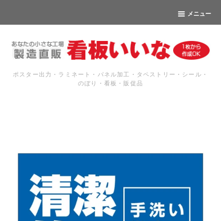
メニュー
ポスター出力・ラミネート・パネル加工・タペストリー・シール・
のぼり・看板・販促品