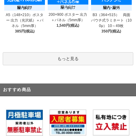
200×900 ポスター 出力
A5（148×210）ポスタ
B3（364×515） 両面
＋パネル（5mm厚）
ー 出力（光沢紙）＋パ
パウチ式ラミネート（10
1,540円(税込)
ネル（5mm厚）
0μ） 10～49枚
385円(税込)
350円(税込)
もっと見る
おすすめ商品