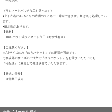
・半光沢紙
《ラミネートパウチ加工も選べます》
●上下左右に3～5ミリの透明のラミネート縁ができます。角は丸く処理してい
ます。
●耐水性があります。
【素材】
・100μパウチ式ラミネート加工（耐水性有り）
【ご注意ください】
※A4サイズのみ『ゆうパケット』での配送が可能です。
それ以外のサイズのご注文で『ゆうパケット』をお選びいただいても
『宅配便』に変更して発送させていただきます。
【発送の目安】
・３営業日以内
カテゴリーから探す