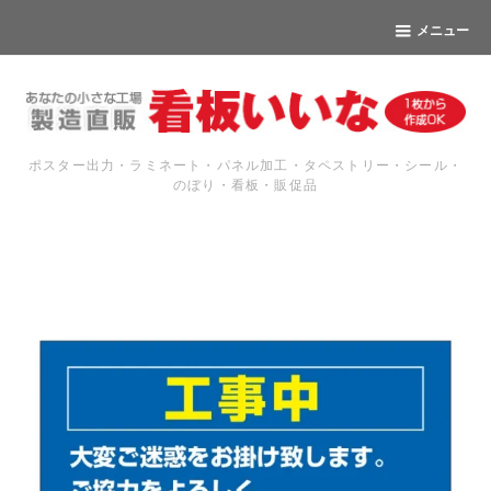
メニュー
ポスター出力・ラミネート・パネル加工・タペストリー・シール・
のぼり・看板・販促品