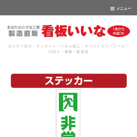
メニュー
ポスター出力・ラミネート・パネル加工・タペストリー・シール・
のぼり・看板・販促品