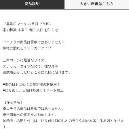
商品説明
大きい画像はこちら
『非常口マーク 非常口 上矢印』
案内標識 非常口 出口 入口 お知らせ
※コチラの商品は看板ではありません※
気軽に貼れるステッカータイプ
三角コーンに最適なサイズ。
ステッカータイプなので、柱や扉等
注意喚起がしたいところに気軽に貼れます。
■雨の日も安心！全耐水性素材使用！
■照り返し、日焼け軽減ラミネート加工
【注意事項】
※コチラの商品は看板ではありません。
※平滑面への接着をお勧めします。
凹凸面への貼り付けは、貼り付け時のしわの発生や剥がれ落ちる原因となりま
す。