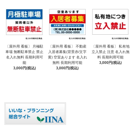
〔屋外用 看板〕 不動産
〔屋外用 看板〕 月極駐
〔屋外用 看板〕 私有地
入居者募集(背景赤/文字
車場 無断駐車禁止 禁止
立入禁止 注意 名入れ無
黄) 空室あります 名入れ
名入れ無料 長期利用可
料 長期利用可能
無料 長期利用可能
能
3,000円(税込)
3,000円(税込)
3,000円(税込)