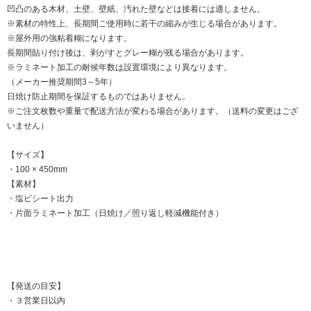
凹凸のある木材、土壁、壁紙、汚れた壁などは接着には適しません。
※素材の特性上、長期間ご使用時に若干の縮みが生じる場合があります。
※屋外用の強粘着糊になります。
長期間貼り付け後は、剥がすとグレー糊が残る場合があります。
※ラミネート加工の耐候年数は設置環境により異なります。
（メーカー推奨期間3～5年）
日焼け防止期間を保証するものではありません。
※ご注文枚数や重量で配送方法が変わる場合があります。（送料の変更はござ
いません）
【サイズ】
・100 × 450mm
【素材】
・塩ビシート出力
・片面ラミネート加工（日焼け／照り返し軽減機能付き）
【発送の目安】
・３営業日以内