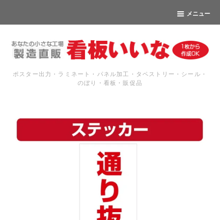
メニュー
ポスター出力・ラミネート・パネル加工・タペストリー・シール・
のぼり・看板・販促品