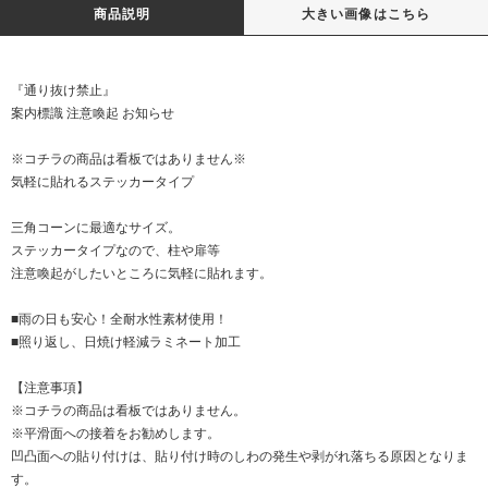
商品説明
大きい画像はこちら
『通り抜け禁止』
案内標識 注意喚起 お知らせ
※コチラの商品は看板ではありません※
気軽に貼れるステッカータイプ
三角コーンに最適なサイズ。
ステッカータイプなので、柱や扉等
注意喚起がしたいところに気軽に貼れます。
■雨の日も安心！全耐水性素材使用！
■照り返し、日焼け軽減ラミネート加工
【注意事項】
※コチラの商品は看板ではありません。
※平滑面への接着をお勧めします。
凹凸面への貼り付けは、貼り付け時のしわの発生や剥がれ落ちる原因となりま
す。