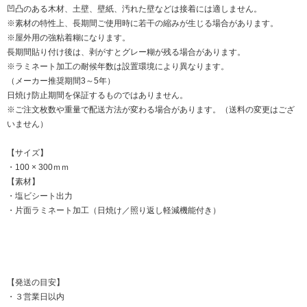
凹凸のある木材、土壁、壁紙、汚れた壁などは接着には適しません。
※素材の特性上、長期間ご使用時に若干の縮みが生じる場合があります。
※屋外用の強粘着糊になります。
長期間貼り付け後は、剥がすとグレー糊が残る場合があります。
※ラミネート加工の耐候年数は設置環境により異なります。
（メーカー推奨期間3～5年）
日焼け防止期間を保証するものではありません。
※ご注文枚数や重量で配送方法が変わる場合があります。（送料の変更はござ
いません）
【サイズ】
・100 × 300ｍｍ
【素材】
・塩ビシート出力
・片面ラミネート加工（日焼け／照り返し軽減機能付き）
【発送の目安】
・３営業日以内