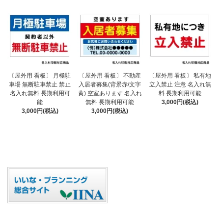
〔屋外用 看板〕 不動産
〔屋外用 看板〕 月極駐
〔屋外用 看板〕 私有地
入居者募集(背景赤/文字
車場 無断駐車禁止 禁止
立入禁止 注意 名入れ無
黄) 空室あります 名入れ
名入れ無料 長期利用可
料 長期利用可能
無料 長期利用可能
能
3,000円(税込)
3,000円(税込)
3,000円(税込)