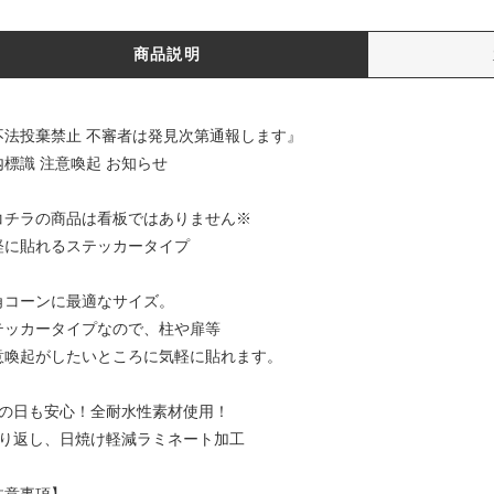
商品説明
不法投棄禁止 不審者は発見次第通報します』
内標識 注意喚起 お知らせ
コチラの商品は看板ではありません※
軽に貼れるステッカータイプ
角コーンに最適なサイズ。
テッカータイプなので、柱や扉等
意喚起がしたいところに気軽に貼れます。
雨の日も安心！全耐水性素材使用！
照り返し、日焼け軽減ラミネート加工