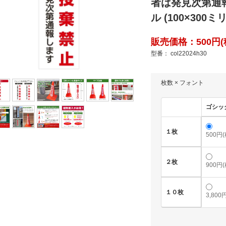
者は発見次第通
ル (100×300ミリ
販売価格：500円(税
型番： col22024h30
枚数 × フォント
ゴシッ
１枚
500円
２枚
900円
１０枚
3,800