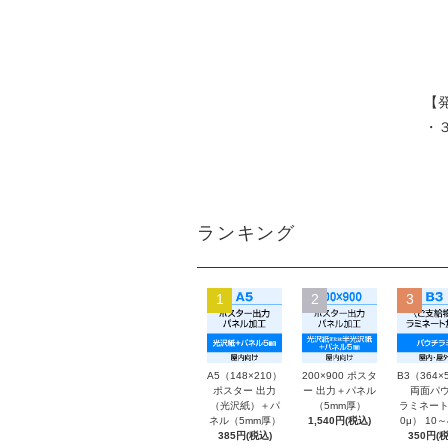
【
・
ランキング
1
2
3
A5（148×210）
200×900 ポスタ
B3（364×
ポスター 出力
ー 出力＋パネル
両面パウ
（光沢紙）＋パ
（5mm厚）
ラミネート
ネル（5mm厚）
1,540円(税込)
0μ） 10
385円(税込)
350円(税