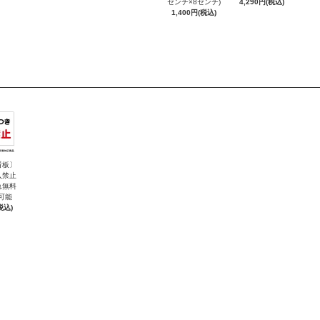
センチ×8センチ)
4,290円(税込)
1,400円(税込)
看板〕
入禁止
れ無料
可能
税込)