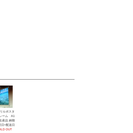
リルポスタ
レーム A1
生産品 納期
業日+配送日
OLD OUT