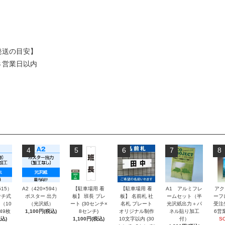
発送の目安】
３営業日以内
4
5
6
7
8
515）
A2（420×594）
【駐車場用 看
【駐車場用 看
A1 アルミフレ
アク
チ式
ポスター 出力
板】 班長 プレ
板】 名前札 社
ームセット（半
ーフ
（10
（光沢紙）
ート (30センチ×
名札 プレート
光沢紙出力＋パ
受注
～49枚
1,100円(税込)
8センチ)
オリジナル制作
ネル貼り加工
6営
込)
1,100円(税込)
10文字以内 (30
付）
S