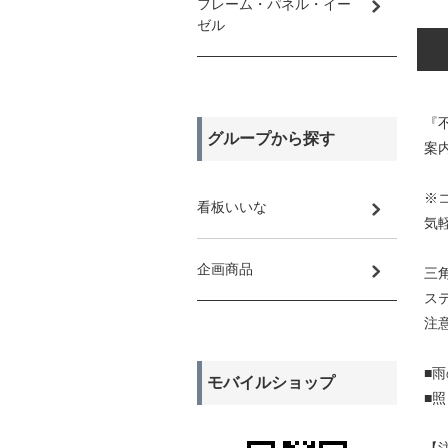
フレーム・パネル・イー
ゼル
『
グループから探す
案
※
看板いいな
気
企画商品
三
ス
注
■
モバイルショップ
■