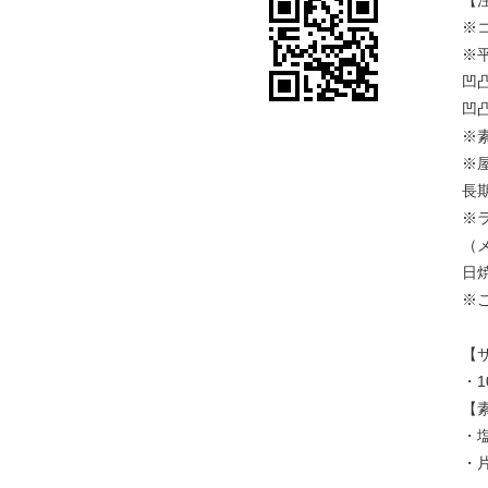
【
※
※
凹
凹
※
※
長
※
（
日
※
【
・1
【
・
・