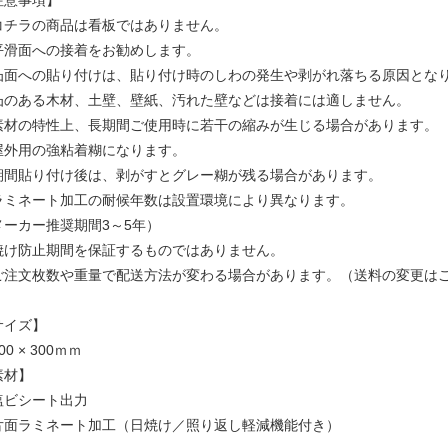
注意事項】
コチラの商品は看板ではありません。
平滑面への接着をお勧めします。
凸面への貼り付けは、貼り付け時のしわの発生や剥がれ落ちる原因とな
凸のある木材、土壁、壁紙、汚れた壁などは接着には適しません。
素材の特性上、長期間ご使用時に若干の縮みが生じる場合があります。
屋外用の強粘着糊になります。
期間貼り付け後は、剥がすとグレー糊が残る場合があります。
ラミネート加工の耐候年数は設置環境により異なります。
メーカー推奨期間3～5年）
焼け防止期間を保証するものではありません。
ご注文枚数や重量で配送方法が変わる場合があります。（送料の変更は
サイズ】
00 × 300ｍｍ
素材】
塩ビシート出力
片面ラミネート加工（日焼け／照り返し軽減機能付き）