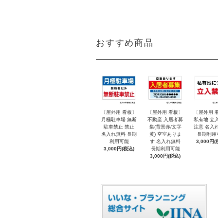
おすすめ商品
〔屋外用 看板〕
〔屋外用 看板〕
〔屋外用 
月極駐車場 無断
不動産 入居者募
私有地 立
駐車禁止 禁止
集(背景赤/文字
注意 名入
名入れ無料 長期
黄) 空室ありま
長期利用
利用可能
す 名入れ無料
3,000円(
3,000円(税込)
長期利用可能
3,000円(税込)