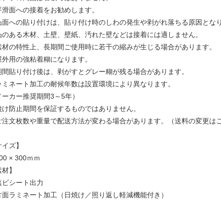
平滑面への接着をお勧めします。
凸面への貼り付けは、貼り付け時のしわの発生や剥がれ落ちる原因とな
凸のある木材、土壁、壁紙、汚れた壁などは接着には適しません。
素材の特性上、長期間ご使用時に若干の縮みが生じる場合があります。
屋外用の強粘着糊になります。
期間貼り付け後は、剥がすとグレー糊が残る場合があります。
ラミネート加工の耐候年数は設置環境により異なります。
メーカー推奨期間3～5年）
焼け防止期間を保証するものではありません。
ご注文枚数や重量で配送方法が変わる場合があります。（送料の変更は
サイズ】
00 × 300ｍｍ
素材】
塩ビシート出力
片面ラミネート加工（日焼け／照り返し軽減機能付き）