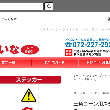
ープから探す
ポスター出力・ラミネート・パネル加工・タペ
ホーム
>
ステッカー・ピクト
ホーム
>
看板いいな
ステッカー・ピクト
看板
三角コーン用ステ