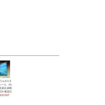
リルポスタ
レーム A1
生産品 納期
業日+配送日
OLD OUT