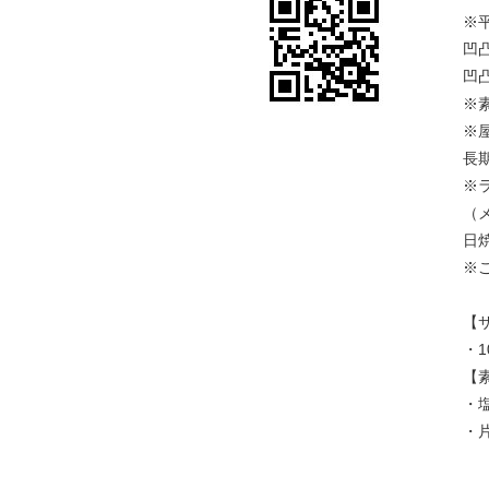
※
凹
凹
※
※
長
※
（
日
※
【
・1
【
・
・