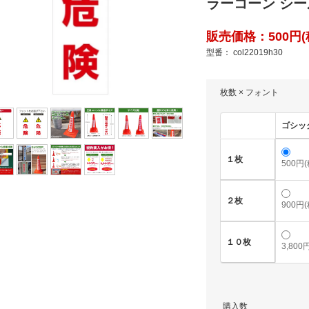
ラーコーン シール 
販売価格：500円(税
型番： col22019h30
枚数 × フォント
ゴシッ
１枚
500円
２枚
900円
１０枚
3,800
購入数