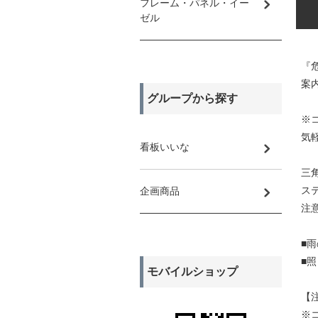
フレーム・パネル・イー
ゼル
『
案
グループから探す
※
気
看板いいな
三
ス
企画商品
注
■
■
モバイルショップ
【
※