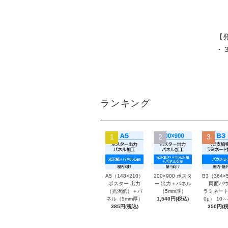
【
・
ランキング
1
2
3
A5（148×210）
200×900 ポスタ
B3（364×
ポスター 出力
ー 出力＋パネル
両面パウ
（光沢紙）＋パ
（5mm厚）
ラミネート
ネル（5mm厚）
1,540円(税込)
0μ） 10
385円(税込)
350円(税