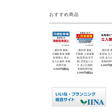
おすすめ商品
〔屋外用 看板〕
〔屋外用 看板〕
〔屋外用 
月極駐車場 無断
不動産 入居者募
私有地 立
駐車禁止 禁止
集(背景赤/文字
注意 名入
名入れ無料 長期
黄) 空室ありま
長期利用
利用可能
す 名入れ無料
3,000円(
3,000円(税込)
長期利用可能
3,000円(税込)