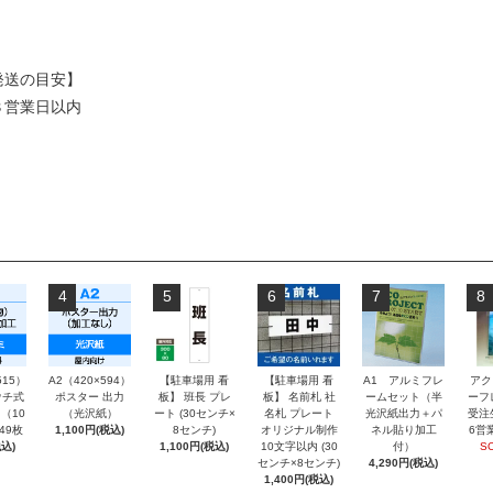
発送の目安】
３営業日以内
4
5
6
7
8
515）
A2（420×594）
【駐車場用 看
【駐車場用 看
A1 アルミフレ
アク
チ式
ポスター 出力
板】 班長 プレ
板】 名前札 社
ームセット（半
ーフ
（10
（光沢紙）
ート (30センチ×
名札 プレート
光沢紙出力＋パ
受注
～49枚
1,100円(税込)
8センチ)
オリジナル制作
ネル貼り加工
6営
込)
1,100円(税込)
10文字以内 (30
付）
S
センチ×8センチ)
4,290円(税込)
1,400円(税込)