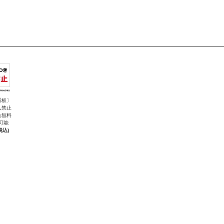
看板〕
入禁止
れ無料
可能
税込)