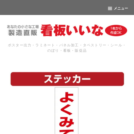
メニュー
ポスター出力・ラミネート・パネル加工・タペストリー・シール・
のぼり・看板・販促品