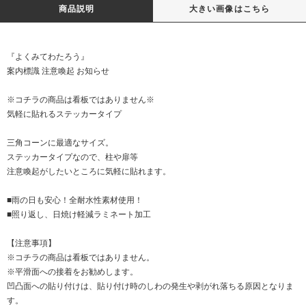
商品説明
大きい画像はこちら
『よくみてわたろう』
案内標識 注意喚起 お知らせ
※コチラの商品は看板ではありません※
気軽に貼れるステッカータイプ
三角コーンに最適なサイズ。
ステッカータイプなので、柱や扉等
注意喚起がしたいところに気軽に貼れます。
■雨の日も安心！全耐水性素材使用！
■照り返し、日焼け軽減ラミネート加工
【注意事項】
※コチラの商品は看板ではありません。
※平滑面への接着をお勧めします。
凹凸面への貼り付けは、貼り付け時のしわの発生や剥がれ落ちる原因となりま
す。