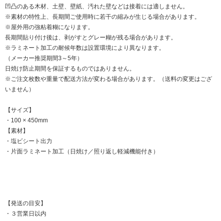
凹凸のある木材、土壁、壁紙、汚れた壁などは接着には適しません。
※素材の特性上、長期間ご使用時に若干の縮みが生じる場合があります。
※屋外用の強粘着糊になります。
長期間貼り付け後は、剥がすとグレー糊が残る場合があります。
※ラミネート加工の耐候年数は設置環境により異なります。
（メーカー推奨期間3～5年）
日焼け防止期間を保証するものではありません。
※ご注文枚数や重量で配送方法が変わる場合があります。（送料の変更はござ
いません）
【サイズ】
・100 × 450mm
【素材】
・塩ビシート出力
・片面ラミネート加工（日焼け／照り返し軽減機能付き）
【発送の目安】
・３営業日以内