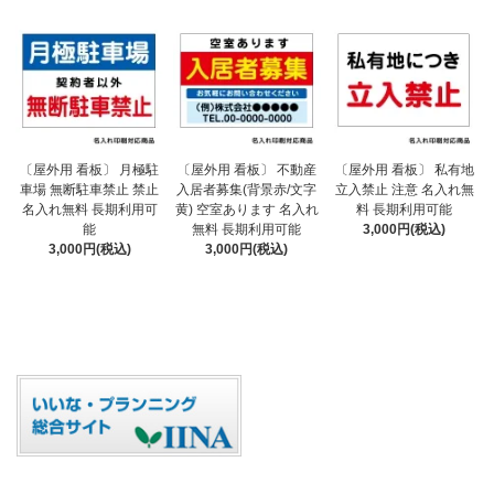
〔屋外用 看板〕 不動産
〔屋外用 看板〕 月極駐
〔屋外用 看板〕 私有地
入居者募集(背景赤/文字
車場 無断駐車禁止 禁止
立入禁止 注意 名入れ無
黄) 空室あります 名入れ
名入れ無料 長期利用可
料 長期利用可能
無料 長期利用可能
能
3,000円(税込)
3,000円(税込)
3,000円(税込)