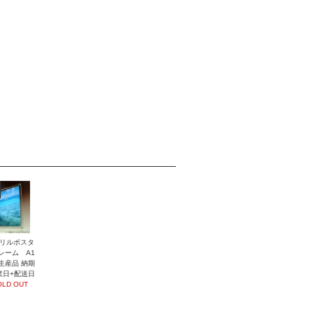
リルポスタ
レーム A1
生産品 納期
業日+配送日
OLD OUT