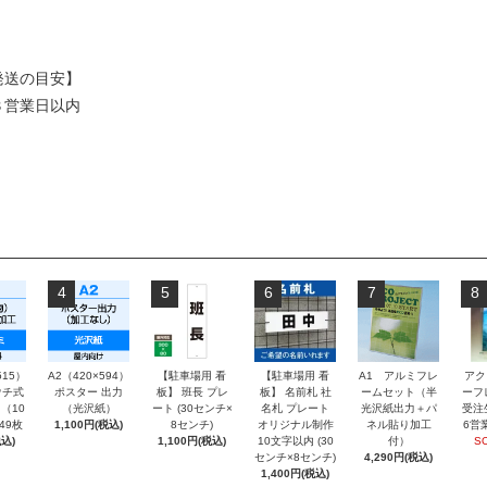
発送の目安】
３営業日以内
4
5
6
7
8
515）
A2（420×594）
【駐車場用 看
【駐車場用 看
A1 アルミフレ
アク
チ式
ポスター 出力
板】 班長 プレ
板】 名前札 社
ームセット（半
ーフ
（10
（光沢紙）
ート (30センチ×
名札 プレート
光沢紙出力＋パ
受注
～49枚
1,100円(税込)
8センチ)
オリジナル制作
ネル貼り加工
6営
込)
1,100円(税込)
10文字以内 (30
付）
S
センチ×8センチ)
4,290円(税込)
1,400円(税込)