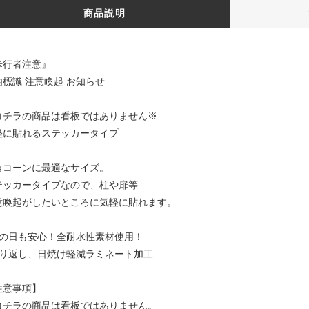
商品説明
歩行者注意』
内標識 注意喚起 お知らせ
コチラの商品は看板ではありません※
軽に貼れるステッカータイプ
角コーンに最適なサイズ。
テッカータイプなので、柱や扉等
意喚起がしたいところに気軽に貼れます。
雨の日も安心！全耐水性素材使用！
照り返し、日焼け軽減ラミネート加工
注意事項】
コチラの商品は看板ではありません。