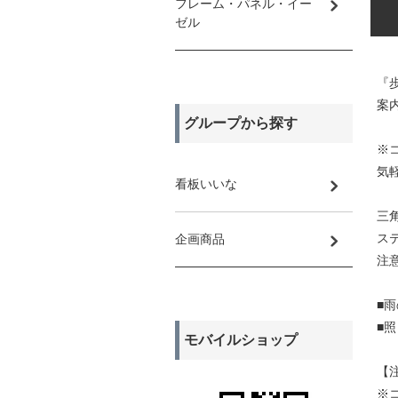
フレーム・パネル・イー
ゼル
『
案
グループから探す
※
気
看板いいな
三
ス
企画商品
注
■
■
モバイルショップ
【
※