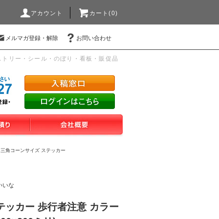
アカウント
カート(0)
メルマガ登録・解除
お問い合わせ
ストリー・シール・のぼり・看板・販促品
>
三角コーンサイズ ステッカー
いいな
テッカー 歩行者注意 カラー