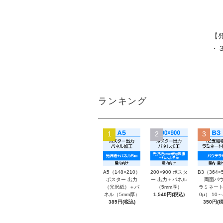
【
・
ランキング
1
2
3
A5（148×210）
200×900 ポスタ
B3（364×
ポスター 出力
ー 出力＋パネル
両面パウ
（光沢紙）＋パ
（5mm厚）
ラミネート
ネル（5mm厚）
1,540円(税込)
0μ） 10
385円(税込)
350円(税