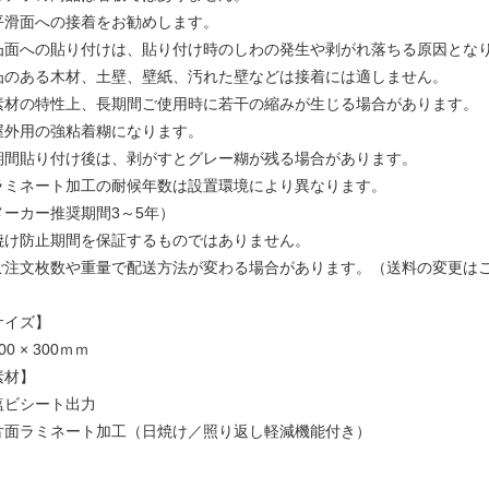
平滑面への接着をお勧めします。
凸面への貼り付けは、貼り付け時のしわの発生や剥がれ落ちる原因とな
凸のある木材、土壁、壁紙、汚れた壁などは接着には適しません。
素材の特性上、長期間ご使用時に若干の縮みが生じる場合があります。
屋外用の強粘着糊になります。
期間貼り付け後は、剥がすとグレー糊が残る場合があります。
ラミネート加工の耐候年数は設置環境により異なります。
メーカー推奨期間3～5年）
焼け防止期間を保証するものではありません。
ご注文枚数や重量で配送方法が変わる場合があります。（送料の変更は
サイズ】
00 × 300ｍｍ
素材】
塩ビシート出力
片面ラミネート加工（日焼け／照り返し軽減機能付き）