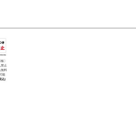
看板〕
入禁止
れ無料
可能
税込)