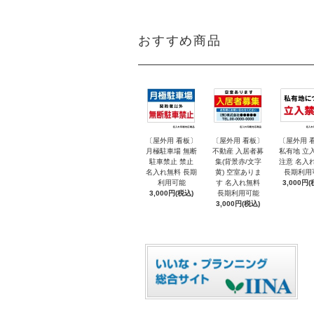
おすすめ商品
〔屋外用 看板〕
〔屋外用 看板〕
〔屋外用 
月極駐車場 無断
不動産 入居者募
私有地 立
駐車禁止 禁止
集(背景赤/文字
注意 名入
名入れ無料 長期
黄) 空室ありま
長期利用
利用可能
す 名入れ無料
3,000円(
3,000円(税込)
長期利用可能
3,000円(税込)