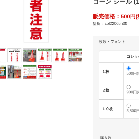
コーン シール (1
販売価格：500円(税
型番： col22005h30
枚数 × フォント
ゴシッ
１枚
500円
２枚
900円
１０枚
3,800
購入数