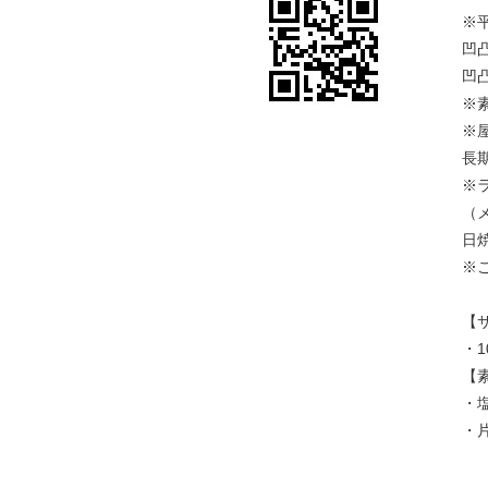
※
凹
凹
※
※
長
※
（
日
※
【
・1
【
・
・