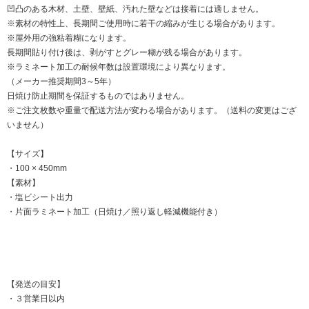
凹凸のある木材、土壁、壁紙、汚れた壁などは接着には適しません。
※素材の特性上、長期間ご使用時に若干の縮みが生じる場合があります。
※屋外用の強粘着糊になります。
長期間貼り付け後は、剥がすとグレー糊が残る場合があります。
※ラミネート加工の耐候年数は設置環境により異なります。
（メーカー推奨期間3～5年）
日焼け防止期間を保証するものではありません。
※ご注文枚数や重量で配送方法が変わる場合があります。（送料の変更はござ
いません）
【サイズ】
・100 × 450mm
【素材】
・塩ビシート出力
・片面ラミネート加工（日焼け／照り返し軽減機能付き）
【発送の目安】
・３営業日以内