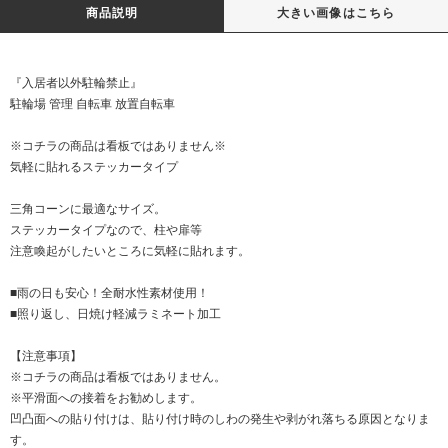
商品説明
大きい画像はこちら
『入居者以外駐輪禁止』
駐輪場 管理 自転車 放置自転車
※コチラの商品は看板ではありません※
気軽に貼れるステッカータイプ
三角コーンに最適なサイズ。
ステッカータイプなので、柱や扉等
注意喚起がしたいところに気軽に貼れます。
■雨の日も安心！全耐水性素材使用！
■照り返し、日焼け軽減ラミネート加工
【注意事項】
※コチラの商品は看板ではありません。
※平滑面への接着をお勧めします。
凹凸面への貼り付けは、貼り付け時のしわの発生や剥がれ落ちる原因となりま
す。