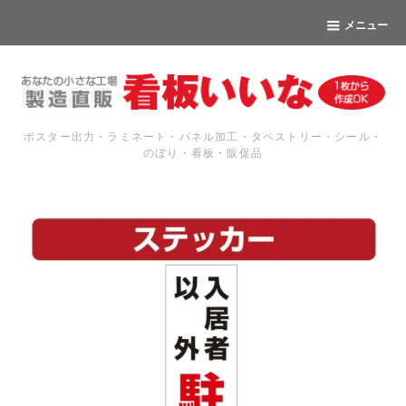
メニュー
ポスター出力・ラミネート・パネル加工・タペストリー・シール・
のぼり・看板・販促品