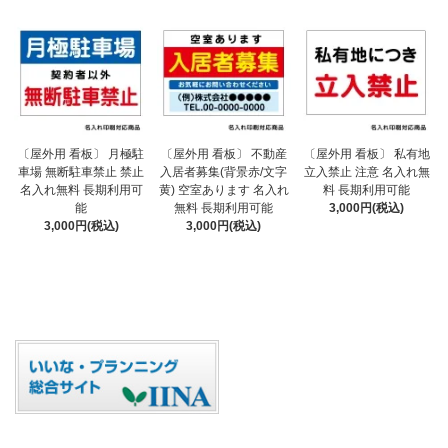
〔屋外用 看板〕 不動産
〔屋外用 看板〕 月極駐
〔屋外用 看板〕 私有地
入居者募集(背景赤/文字
車場 無断駐車禁止 禁止
立入禁止 注意 名入れ無
黄) 空室あります 名入れ
名入れ無料 長期利用可
料 長期利用可能
無料 長期利用可能
能
3,000円(税込)
3,000円(税込)
3,000円(税込)