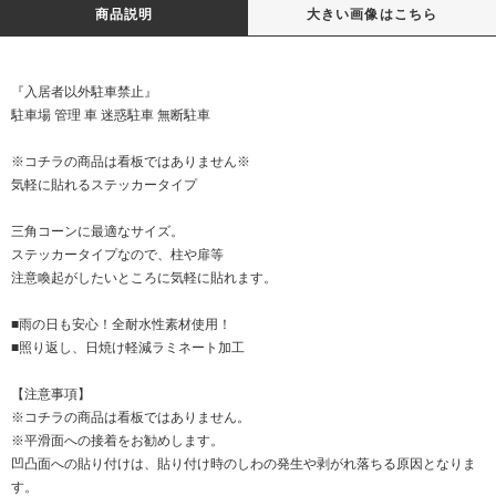
商品説明
大きい画像はこちら
『入居者以外駐車禁止』
駐車場 管理 車 迷惑駐車 無断駐車
※コチラの商品は看板ではありません※
気軽に貼れるステッカータイプ
三角コーンに最適なサイズ。
ステッカータイプなので、柱や扉等
注意喚起がしたいところに気軽に貼れます。
■雨の日も安心！全耐水性素材使用！
■照り返し、日焼け軽減ラミネート加工
【注意事項】
※コチラの商品は看板ではありません。
※平滑面への接着をお勧めします。
凹凸面への貼り付けは、貼り付け時のしわの発生や剥がれ落ちる原因となりま
す。