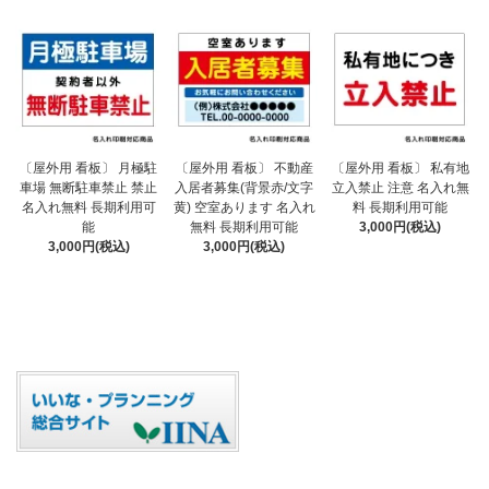
〔屋外用 看板〕 不動産
〔屋外用 看板〕 月極駐
〔屋外用 看板〕 私有地
入居者募集(背景赤/文字
車場 無断駐車禁止 禁止
立入禁止 注意 名入れ無
黄) 空室あります 名入れ
名入れ無料 長期利用可
料 長期利用可能
無料 長期利用可能
能
3,000円(税込)
3,000円(税込)
3,000円(税込)