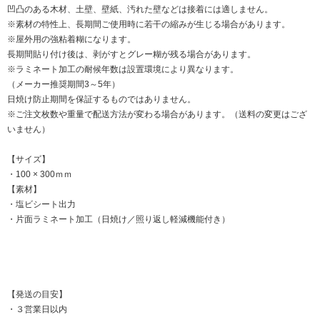
凹凸のある木材、土壁、壁紙、汚れた壁などは接着には適しません。
※素材の特性上、長期間ご使用時に若干の縮みが生じる場合があります。
※屋外用の強粘着糊になります。
長期間貼り付け後は、剥がすとグレー糊が残る場合があります。
※ラミネート加工の耐候年数は設置環境により異なります。
（メーカー推奨期間3～5年）
日焼け防止期間を保証するものではありません。
※ご注文枚数や重量で配送方法が変わる場合があります。（送料の変更はござ
いません）
【サイズ】
・100 × 300ｍｍ
【素材】
・塩ビシート出力
・片面ラミネート加工（日焼け／照り返し軽減機能付き）
【発送の目安】
・３営業日以内