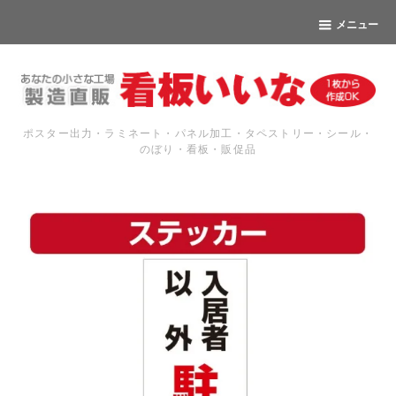
メニュー
ポスター出力・ラミネート・パネル加工・タペストリー・シール・
のぼり・看板・販促品