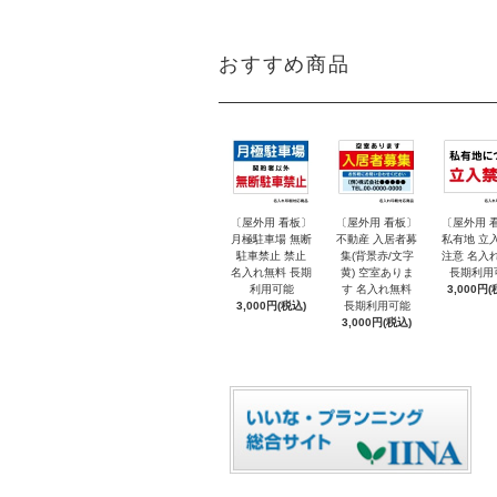
おすすめ商品
〔屋外用 看板〕
〔屋外用 看板〕
〔屋外用 
月極駐車場 無断
不動産 入居者募
私有地 立
駐車禁止 禁止
集(背景赤/文字
注意 名入
名入れ無料 長期
黄) 空室ありま
長期利用
利用可能
す 名入れ無料
3,000円(
3,000円(税込)
長期利用可能
3,000円(税込)