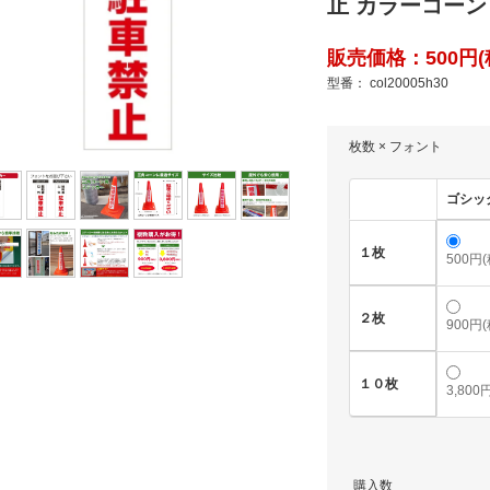
止 カラーコーン シ
販売価格：500円(税
型番： col20005h30
枚数 × フォント
ゴシッ
１枚
500円
２枚
900円
１０枚
3,800
購入数