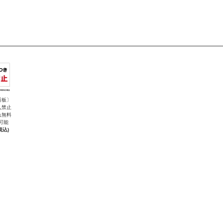
看板〕
入禁止
れ無料
可能
税込)