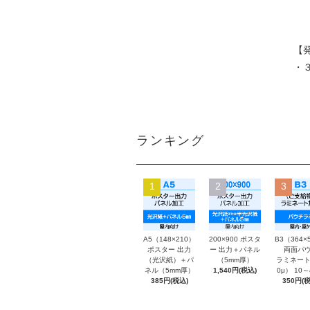
【
・
ランキング
1
2
3
A5（148×210）
200×900 ポスタ
B3（364×
ポスター 出力
ー 出力＋パネル
両面パウ
（光沢紙）＋パ
（5mm厚）
ラミネート
ネル（5mm厚）
1,540円(税込)
0μ） 10
385円(税込)
350円(税