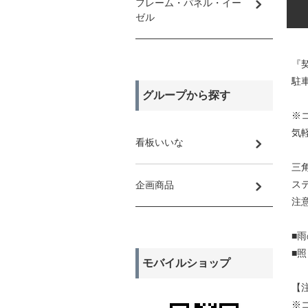
フレーム・パネル・イー
ゼル
『
駐車
グループから探す
※
気
看板いいな
三
ス
企画商品
注
■
■
モバイルショップ
【
※