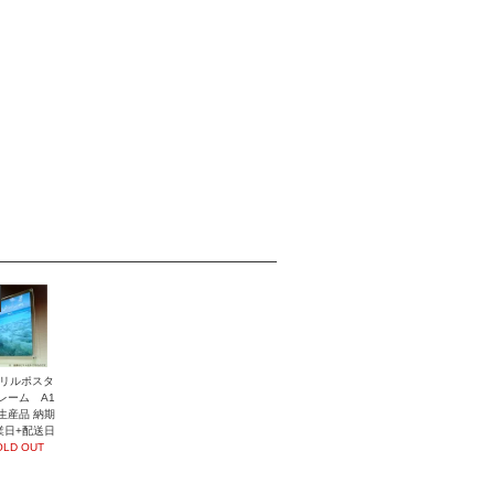
リルポスタ
レーム A1
生産品 納期
業日+配送日
OLD OUT