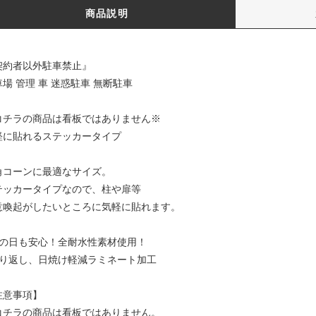
商品説明
契約者以外駐車禁止』
場 管理 車 迷惑駐車 無断駐車
コチラの商品は看板ではありません※
軽に貼れるステッカータイプ
角コーンに最適なサイズ。
テッカータイプなので、柱や扉等
意喚起がしたいところに気軽に貼れます。
雨の日も安心！全耐水性素材使用！
照り返し、日焼け軽減ラミネート加工
注意事項】
コチラの商品は看板ではありません。