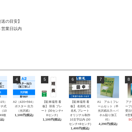
発送の目安】
３営業日以内
4
5
6
7
8
515）
A2（420×594）
【駐車場用 看
【駐車場用 看
A1 アルミフレ
アク
チ式
ポスター 出力
板】 班長 プレ
板】 名前札 社
ームセット（半
ーフ
（10
（光沢紙）
ート (30センチ×
名札 プレート
光沢紙出力＋パ
受注
～49枚
1,100円(税込)
8センチ)
オリジナル制作
ネル貼り加工
6営
込)
1,100円(税込)
10文字以内 (30
付）
S
センチ×8センチ)
4,290円(税込)
1,400円(税込)