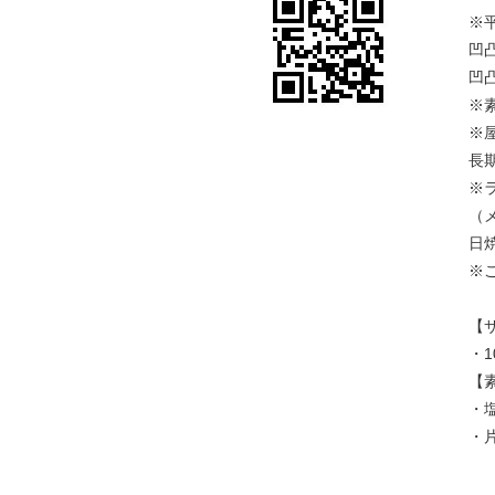
※
凹
凹
※
※
長
※
（
日
※
【
・1
【
・
・