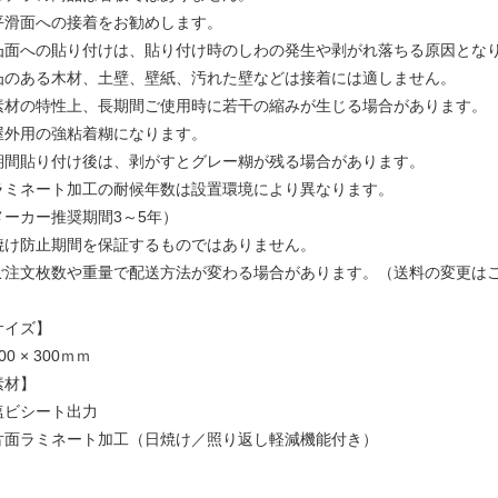
平滑面への接着をお勧めします。
凸面への貼り付けは、貼り付け時のしわの発生や剥がれ落ちる原因とな
凸のある木材、土壁、壁紙、汚れた壁などは接着には適しません。
素材の特性上、長期間ご使用時に若干の縮みが生じる場合があります。
屋外用の強粘着糊になります。
期間貼り付け後は、剥がすとグレー糊が残る場合があります。
ラミネート加工の耐候年数は設置環境により異なります。
メーカー推奨期間3～5年）
焼け防止期間を保証するものではありません。
ご注文枚数や重量で配送方法が変わる場合があります。（送料の変更は
サイズ】
00 × 300ｍｍ
素材】
塩ビシート出力
片面ラミネート加工（日焼け／照り返し軽減機能付き）