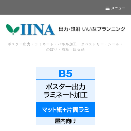
メニュー
ポスター出力・ラミネート・パネル加工・タペストリー・シール・
のぼり・看板・販促品