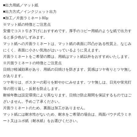
■出力用紙／マット紙
■出力方式／インクジェット出力
■加工／片面ラミネート80μ
※マット紙の特徴とご注意点
安価でコスト引き下げにおすすめです。厚手のコピー用紙のような紙で出力す
ると多少色がしずみます。
マット紙への片面ラミネートは、マット紙の表面に凹凸がある性質上、なじみ
にくく、表面に小さい気泡がはいっているように見えます。
片面ラミネートをご希望の際は、用紙はマット紙以外をおすすめいたします。
※片面ラミネートの特徴とご注意点
日焼け軽減効果があり、用紙の日焼けを防ぎます。質感はツヤ有りとツヤ無し
があります。
ツヤ有りは、ポスターの彩りを鮮やかにみせます。ツヤ無しは、日光や蛍光灯
等の照り返し・反射を防止します。
耐候年数は設定環境により異なります。日焼け防止期間を保証するものではご
ざいません。予めご了承ください。
片面ラミネートのため、裏面は加工がありません。
マット紙には耐水性がないため、耐水をご希望の場合は、両面パウチ式ラミネ
ート又はユポ紙（耐水紙）をお選びください。