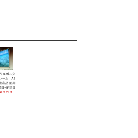
リルポスタ
レーム A1
生産品 納期
業日+配送日
OLD OUT