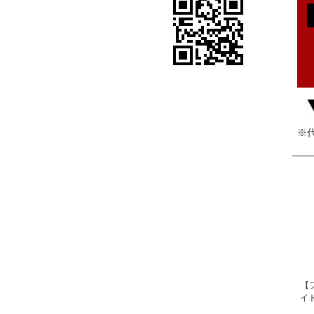
※
【
イ