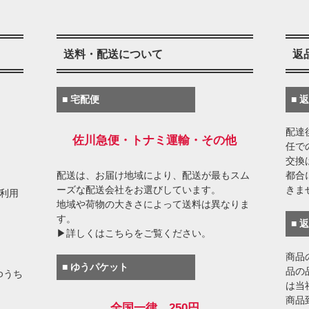
送料・配送について
返
■ 宅配便
■ 
配達
佐川急便・トナミ運輸・その他
任で
交換
配送は、お届け地域により、配送が最もスム
都合
ーズな配送会社をお選びしています。
きま
がご利用
地域や荷物の大きさによって送料は異なりま
す。
■ 
▶詳しくはこちらをご覧ください。
商品
■ ゆうパケット
品の
ゆうち
は当
商品
全国一律 250円