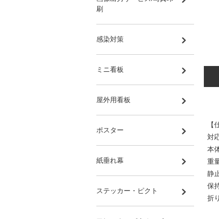
刷
感染対策
ミニ看板
屋外用看板
【
ポスター
対
本
紙垂れ幕
重量
静
保
ステッカー・ピクト
折