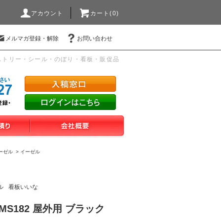
アカウント
カート(0)
メルマガ登録・解除
お問い合わせ
ストリー・シール・のぼり・看板・販促品
ーゼル
>
イーゼル
ル
看板いいな
S182 屋外用 ブラック