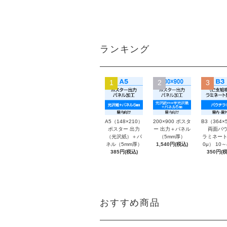
ランキング
1
2
3
A5（148×210）
200×900 ポスタ
B3（364×
ポスター 出力
ー 出力＋パネル
両面パウ
（光沢紙）＋パ
（5mm厚）
ラミネート
ネル（5mm厚）
1,540円(税込)
0μ） 10
385円(税込)
350円(税
おすすめ商品