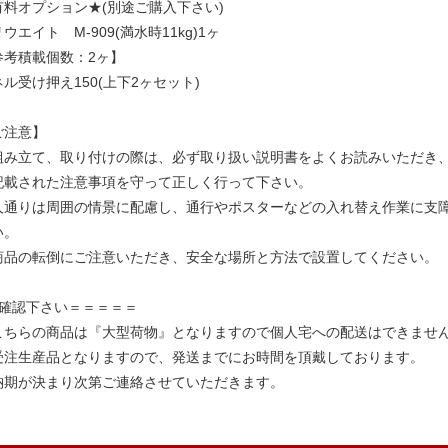
有料オプション★(別途ご購入下さい)
ウエイト M-909(満水時11kg)1ヶ
参考積載個数：2ヶ】
ネル受け押え150(上下2ヶセット)
ご注意】
組み立て、取り付けの際は、必ず取り扱い説明書をよくお読みいただき
載された注意事項を守って正しく行って下さい。
人通りは周囲の情景に配慮し、通行やポスターなどの入れ替え作業に支
い。
商品の転倒にご注意いただき、安全な場所と方法で設置してください。
ご確認下さい＝＝＝＝＝
こちらの商品は『大型荷物』となりますので個人宅への配送はできませ
受注生産品となりますので、発送までにお時間を頂戴しております。
期が決まり次第ご連絡させていただきます。