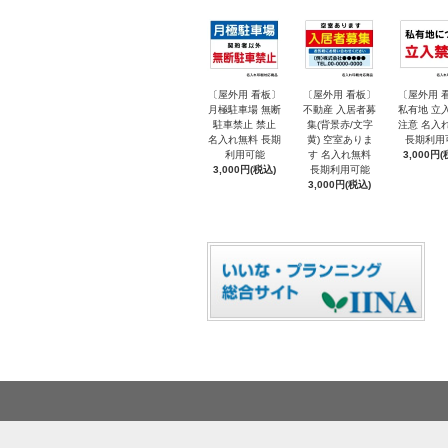
〔屋外用 看板〕
〔屋外用 看板〕
〔屋外用 
月極駐車場 無断
不動産 入居者募
私有地 立
駐車禁止 禁止
集(背景赤/文字
注意 名入
名入れ無料 長期
黄) 空室ありま
長期利用
利用可能
す 名入れ無料
3,000円(
3,000円(税込)
長期利用可能
3,000円(税込)