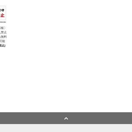
看板〕
入禁止
れ無料
可能
税込)