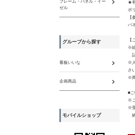
フレーム・パネル・イー
★
ゼル
ポリ
【
パ
【
グループから探す
※
記
看板いいな
※
さ
※
企画商品
■
※
※
モバイルショップ
納