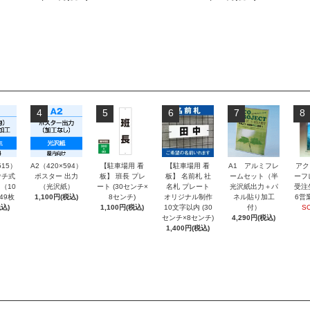
4
5
6
7
8
515）
A2（420×594）
【駐車場用 看
【駐車場用 看
A1 アルミフレ
アク
チ式
ポスター 出力
板】 班長 プレ
板】 名前札 社
ームセット（半
ーフ
（10
（光沢紙）
ート (30センチ×
名札 プレート
光沢紙出力＋パ
受注
～49枚
1,100円(税込)
8センチ)
オリジナル制作
ネル貼り加工
6営
込)
1,100円(税込)
10文字以内 (30
付）
S
センチ×8センチ)
4,290円(税込)
1,400円(税込)