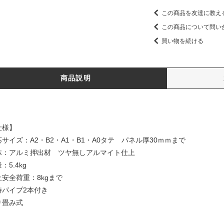
この商品を友達に教え
この商品について問い
買い物を続ける
商品説明
仕様】
応サイズ：A2・B2・A1・B1・A0タテ パネル厚30ｍｍまで
体：アルミ押出材 ツヤ無しアルマイト仕上
：5.4kg
止安全荷重：8kgまで
持パイプ2本付き
り畳み式