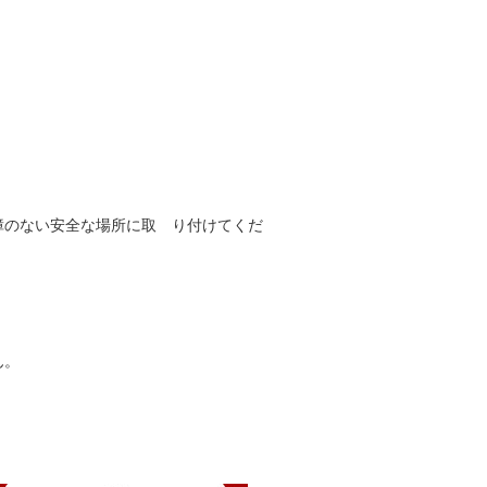
、
障のない安全な場所に取 り付けてくだ
ん。