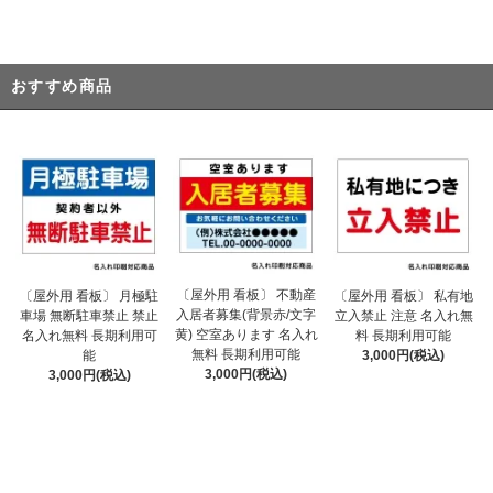
おすすめ商品
〔屋外用 看板〕 不動産
〔屋外用 看板〕 月極駐
〔屋外用 看板〕 私有地
入居者募集(背景赤/文字
車場 無断駐車禁止 禁止
立入禁止 注意 名入れ無
黄) 空室あります 名入れ
名入れ無料 長期利用可
料 長期利用可能
無料 長期利用可能
能
3,000円(税込)
3,000円(税込)
3,000円(税込)