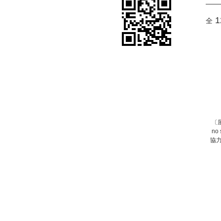
1
全
〔
no
協力