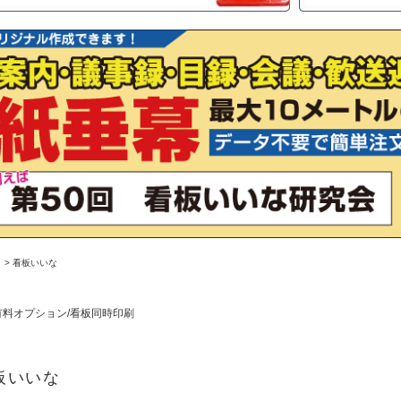
>
看板いいな
有料オプション/看板同時印刷
板いいな