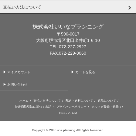
支払い方法について
株式会社いいなプランニング
〒590-0017
大阪府堺市堺区北田出井町1-6-10
TEL.072-227-2927
FAX.072-229-8060
▶ マイアカウント
▶ カートを見る
▶ お問い合わせ
ホーム
/
支払い方法について
/
配送・送料について
/
返品について
/
特定商取引法に基づく表記
/
プライバシーポリシー
/
メルマガ登録・解除
/ /
RSS
/
ATOM
Copyright © 2006 iina planning.All Rights Reserved.