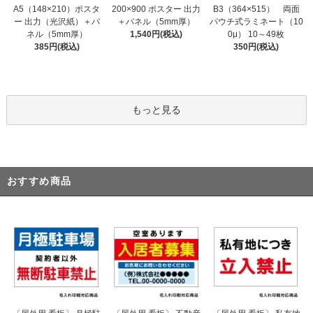
200×900 ポスター 出力
A5（148×210）ポスタ
B3（364×515） 両面
＋パネル（5mm厚）
ー 出力（光沢紙）＋パ
パウチ式ラミネート（10
1,540円(税込)
ネル（5mm厚）
0μ） 10～49枚
385円(税込)
350円(税込)
もっと見る
おすすめ商品