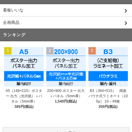
看板いいな
企画商品
ランキング
1
2
3
200×900 ポスター 出力
A5（148×210）ポスタ
B3（364×515） 両面
＋パネル（5mm厚）
ー 出力（光沢紙）＋パ
パウチ式ラミネート（10
1,540円(税込)
ネル（5mm厚）
0μ） 10～49枚
385円(税込)
350円(税込)