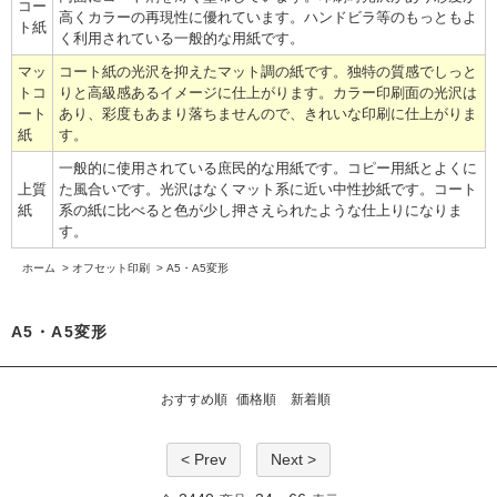
コー
高くカラーの再現性に優れています。ハンドビラ等のもっともよ
ト紙
く利用されている一般的な用紙です。
マッ
コート紙の光沢を抑えたマット調の紙です。独特の質感でしっと
トコ
りと高級感あるイメージに仕上がります。カラー印刷面の光沢は
ート
あり、彩度もあまり落ちませんので、きれいな印刷に仕上がりま
紙
す。
一般的に使用されている庶民的な用紙です。コピー用紙とよくに
上質
た風合いです。光沢はなくマット系に近い中性抄紙です。コート
紙
系の紙に比べると色が少し押さえられたような仕上りになりま
す。
ホーム
>
オフセット印刷
>
A5・A5変形
A5・A5変形
おすすめ順
価格順
新着順
< Prev
Next >