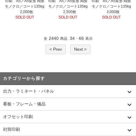
印刷 A5／A5変形 両面
印刷 A5／A5変形 両面
印刷 A5／A5変形 両面
モノクロ／コート135kg
モノクロ／コート135kg
モノクロ／コート135kg
2,000枚
2,500枚
3,000枚
SOLD OUT
SOLD OUT
SOLD OUT
2440
34
66
全
商品
-
表示
< Prev
Next >
カテゴリーから探す
出力・ラミネート・パネル
看板・フレーム・備品
オフセット印刷
封筒印刷