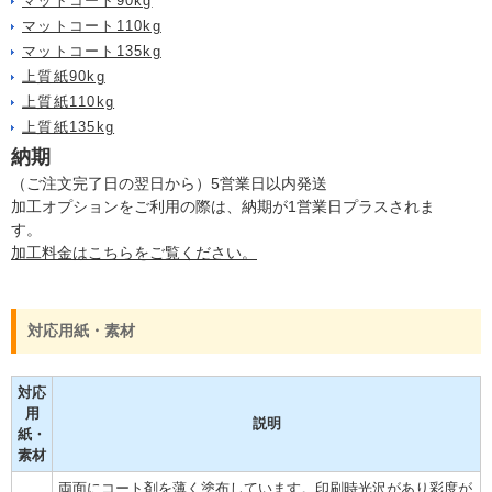
マットコート90kg
マットコート110kg
マットコート135kg
上質紙90kg
上質紙110kg
上質紙135kg
納期
（ご注文完了日の翌日から）5営業日以内発送
加工オプションをご利用の際は、納期が1営業日プラスされま
す。
加工料金はこちらをご覧ください。
対応用紙・素材
対応
用
説明
紙・
素材
両面にコート剤を薄く塗布しています。印刷時光沢があり彩度が