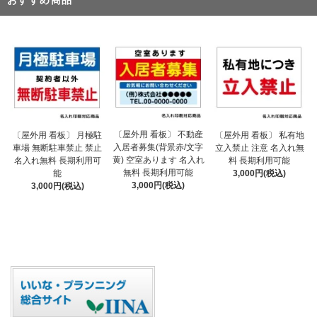
おすすめ商品
〔屋外用 看板〕 不動産
〔屋外用 看板〕 月極駐
〔屋外用 看板〕 私有地
入居者募集(背景赤/文字
車場 無断駐車禁止 禁止
立入禁止 注意 名入れ無
黄) 空室あります 名入れ
名入れ無料 長期利用可
料 長期利用可能
無料 長期利用可能
能
3,000円(税込)
3,000円(税込)
3,000円(税込)