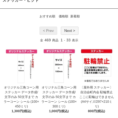
ステッカー・ピクト
おすすめ順
価格順
新着順
< Prev
Next >
469
1
33
全
商品
-
表示
オリジナル三角コーン用
オリジナル三角コーン用
〔屋外用 ステッカー〕
ステッカー データ作成/
ステッカー データ作成/
自治会町内会 駐輪禁止
文字のみ 50文字まで カ
文字のみ 50文字まで カ
ここに駐輪はできません
ラーコーン シール (100×
ラーコーン シール (100×
(A4サイズ/297×210ミ
450ミリ)
300ミリ)
リ)
1,300円(税込)
1,000円(税込)
800円(税込)