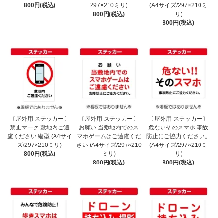
800円(税込)
297×210ミリ)
(A4サイズ/297×210ミ
800円(税込)
リ)
800円(税込)
〔屋外用 ステッカー〕
〔屋外用 ステッカー〕
〔屋外用 ステッカー〕
禁止マーク 敷地内ご遠
お願い 当敷地内でのス
危ないそのスマホ 事故
慮ください 縦型 (A4サイ
マホゲームはご遠慮くだ
防止にご協力ください。
ズ/297×210ミリ)
さい (A4サイズ/297×210
(A4サイズ/297×210ミ
800円(税込)
ミリ)
リ)
800円(税込)
800円(税込)