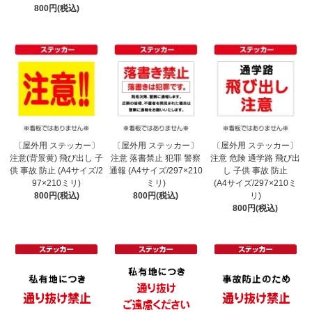
800円(税込)
〔屋外用 ステッカー〕
〔屋外用 ステッカー〕
〔屋外用 ステッカー〕
注意(背景黄) 飛び出し 子
注意 落書禁止 犯罪 警察
注意 危険 通学路 飛び出
供 事故 防止 (A4サイズ/2
通報 (A4サイズ/297×210
し 子供 事故 防止
97×210ミリ)
ミリ)
(A4サイズ/297×210ミ
800円(税込)
800円(税込)
リ)
800円(税込)