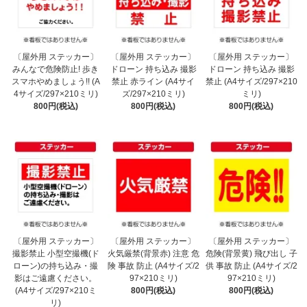
〔屋外用 ステッカー〕
〔屋外用 ステッカー〕
〔屋外用 ステッカー〕
みんなで危険防止! 歩き
ドローン 持ち込み 撮影
ドローン 持ち込み 撮影
スマホやめましょう!! (A
禁止 赤ライン (A4サイ
禁止 (A4サイズ/297×210
4サイズ/297×210ミリ)
ズ/297×210ミリ)
ミリ)
800円(税込)
800円(税込)
800円(税込)
〔屋外用 ステッカー〕
〔屋外用 ステッカー〕
〔屋外用 ステッカー〕
撮影禁止 小型空撮機(ド
火気厳禁(背景赤) 注意 危
危険(背景黄) 飛び出し 子
ローン)の持ち込み・撮
険 事故 防止 (A4サイズ/2
供 事故 防止 (A4サイズ/2
影はご遠慮ください。
97×210ミリ)
97×210ミリ)
(A4サイズ/297×210ミ
800円(税込)
800円(税込)
リ)