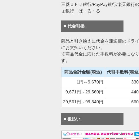
三菱ＵＦＪ銀行/PayPay銀行/楽天銀行/
ょ銀行 ぱ・る・る
■ 代金引換
商品と引き換えに代金を運送便のドラ
にお支払いください。
※商品代金に応じた手数料が必要にな
す。
商品合計金額(税込)
代引手数料(税込
1円～9.670円
33
9,671円～29,560円
44
29,561円～99,340円
66
■ 後払い