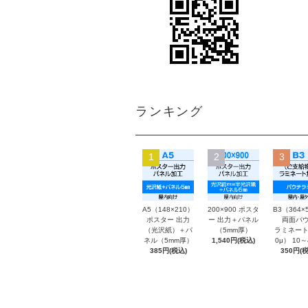
ランキング
1
2
3
A5（148×210）
200×900 ポスタ
B3（364×
ポスター 出力
ー 出力＋パネル
両面パウ
（光沢紙）＋パ
（5mm厚）
ラミネート
ネル（5mm厚）
1,540円(税込)
0μ） 10
385円(税込)
350円(税