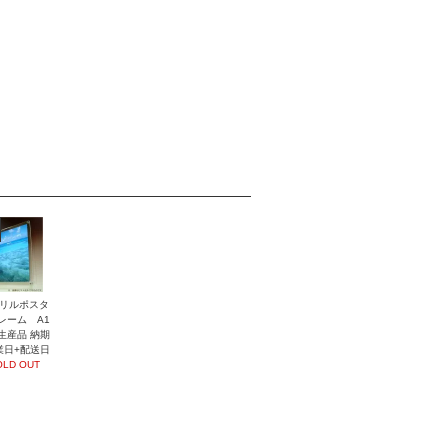
リルポスタ
レーム A1
生産品 納期
業日+配送日
OLD OUT