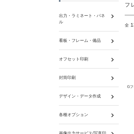
フ
出力・ラミネート・パネ
ル
1
全
看板・フレーム・備品
オフセット印刷
封筒印刷
Gフ
デザイン・データ作成
各種オプション
画像出力サービス/写真印