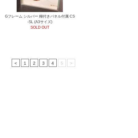
Gフレーム シルバー 糊付きパネル付属 CS
-SL (A3サイズ)
SOLD OUT
<
1
2
3
4
5
>