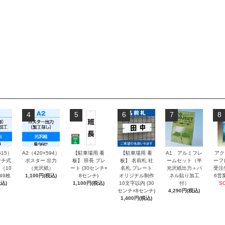
4
5
6
7
8
515）
A2（420×594）
【駐車場用 看
【駐車場用 看
A1 アルミフレ
アク
チ式
ポスター 出力
板】 班長 プレ
板】 名前札 社
ームセット（半
ーフ
（10
（光沢紙）
ート (30センチ×
名札 プレート
光沢紙出力＋パ
受注
～49枚
1,100円(税込)
8センチ)
オリジナル制作
ネル貼り加工
6営
込)
1,100円(税込)
10文字以内 (30
付）
S
センチ×8センチ)
4,290円(税込)
1,400円(税込)