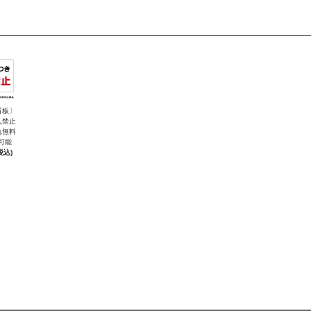
看板〕
入禁止
れ無料
可能
税込)