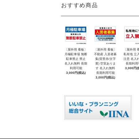
おすすめ商品
〔屋外用 看板〕
〔屋外用 看板〕
〔屋外用 
月極駐車場 無断
不動産 入居者募
私有地 立
駐車禁止 禁止
集(背景赤/文字
注意 名入
名入れ無料 長期
黄) 空室ありま
長期利用
利用可能
す 名入れ無料
3,000円(
3,000円(税込)
長期利用可能
3,000円(税込)