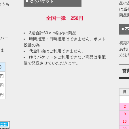
■ ゆうパケット
品の
ゆうち
は当
商品
全国一律 250円
■ 
3辺合計60ｃｍ以内の商品
イバー
時間指定・日時指定はできません。ポスト
初期
投函の為
あれ
りま
代金引換はご利用できません。
方法
ゆうパケットをご利用できない商品は宅配
便で発送させていただきます。
）
営
0円
0円
日
0円
2
9
16