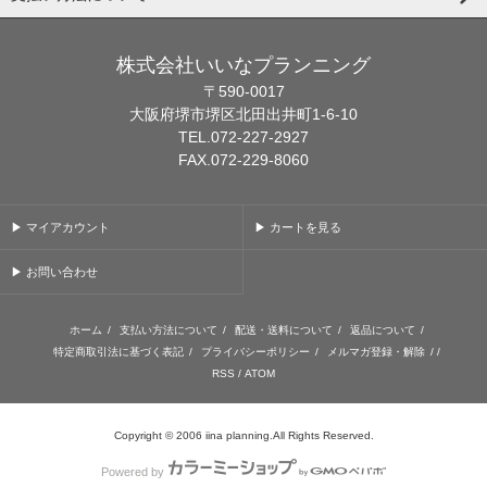
株式会社いいなプランニング
〒590-0017
大阪府堺市堺区北田出井町1-6-10
TEL.072-227-2927
FAX.072-229-8060
▶ マイアカウント
▶ カートを見る
▶ お問い合わせ
ホーム
/
支払い方法について
/
配送・送料について
/
返品について
/
特定商取引法に基づく表記
/
プライバシーポリシー
/
メルマガ登録・解除
/ /
RSS
/
ATOM
Copyright © 2006 iina planning.All Rights Reserved.
Powered by