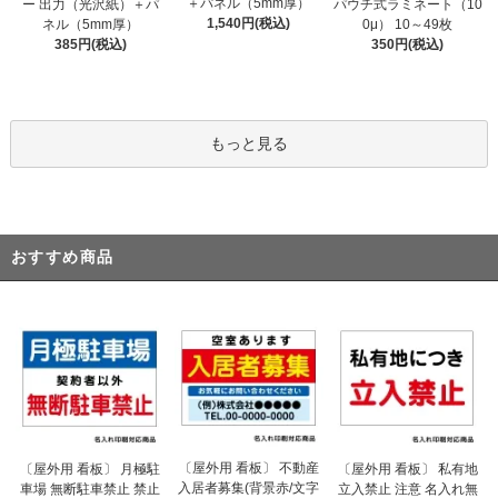
＋パネル（5mm厚）
ー 出力（光沢紙）＋パ
パウチ式ラミネート（10
1,540円(税込)
ネル（5mm厚）
0μ） 10～49枚
385円(税込)
350円(税込)
もっと見る
おすすめ商品
〔屋外用 看板〕 不動産
〔屋外用 看板〕 月極駐
〔屋外用 看板〕 私有地
入居者募集(背景赤/文字
車場 無断駐車禁止 禁止
立入禁止 注意 名入れ無