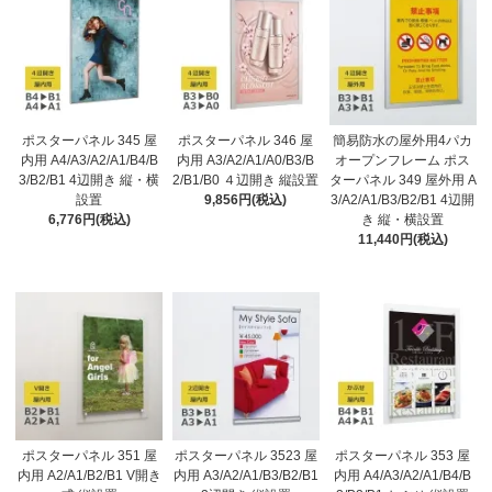
ポスターパネル 345 屋
ポスターパネル 346 屋
簡易防水の屋外用4パカ
内用 A4/A3/A2/A1/B4/B
内用 A3/A2/A1/A0/B3/B
オープンフレーム ポス
3/B2/B1 4辺開き 縦・横
2/B1/B0 ４辺開き 縦設置
ターパネル 349 屋外用 A
設置
9,856円(税込)
3/A2/A1/B3/B2/B1 4辺開
6,776円(税込)
き 縦・横設置
11,440円(税込)
ポスターパネル 351 屋
ポスターパネル 3523 屋
ポスターパネル 353 屋
内用 A2/A1/B2/B1 V開き
内用 A3/A2/A1/B3/B2/B1
内用 A4/A3/A2/A1/B4/B