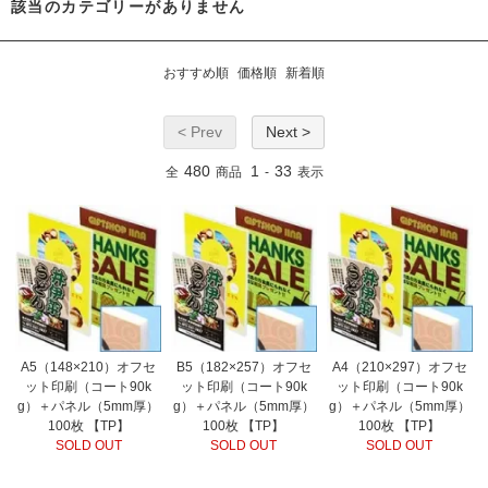
該当のカテゴリーがありません
おすすめ順
価格順
新着順
< Prev
Next >
480
1
33
全
商品
-
表示
A5（148×210）オフセ
B5（182×257）オフセ
A4（210×297）オフセ
ット印刷（コート90k
ット印刷（コート90k
ット印刷（コート90k
g）＋パネル（5mm厚）
g）＋パネル（5mm厚）
g）＋パネル（5mm厚）
100枚 【TP】
100枚 【TP】
100枚 【TP】
SOLD OUT
SOLD OUT
SOLD OUT