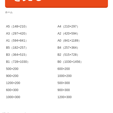
ホーム
A5（148×210）
A4（210×297）
A3（297×420）
A2（420×594）
A1（594×841）
A0（841×1189）
B5（182×257）
B4（257×364）
B3（364×515）
B2（515×728）
B1（728×1030）
B0（1030×1456）
500×200
600×200
900×200
1000×200
1200×200
500×300
600×300
900×300
1000×300
1200×300